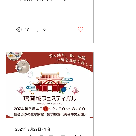
便利すぎる！
ス」が始動 キッチンカーや
露店、小規模な店舗を運営
している皆さま、こんな悩
みはありませんか？ 「送料
無料にするためにまとめ買
17
0
いしたいけど、冷凍庫に入
り切らない…」 「日曜日の
イベント前に食材を引き取
りたいのに、倉庫が休みで
困る」 「予備のストッカー
を買うと、場所も取るし電
気代もバカにならない」 そ
んな「現場の困った」を解
決するために、つかさサー
ビスでは1ケース180円から
使える『ストックサービ
ス』をスタートしました！
ここが違う！つかさサービ
スの「ストックサービス」
3つの魅力 ① 業界最安級！
必要な分だけスポット利用
OK 1日から、1ケースから
2024年7月29日
∙
1
分
預けられるので、忙しい時