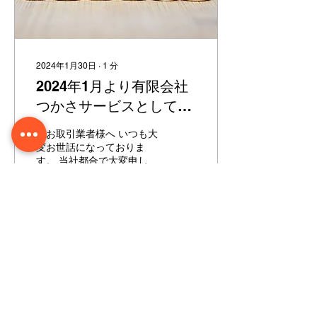
2024年1月30日
∙
1
分
2024年1月より有限会社
つかさサービスとして事
業を行います。
各お取引業者様へ いつも大
変お世話になっておりま
す。 当社都合で大変申し訳
ございませんが、Foodist-
Pro-Service株式会社は、
2024年1月より創業当時の
会社：有限会社つかさサー
ビス Foodist-Pro-Servise事
84
0
業部として事業を行ってま
いります。...
もっと見る