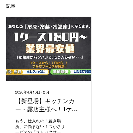
記事
2026年4月16日
∙
2
分
【新登場】キッチンカ
ー・露店主様へ！1ケー
ス180円〜の食材保管
もう、仕入れの「置き場
「ストックサービス」が
所」に悩まない！つかさサ
ービスの「ストックサービ