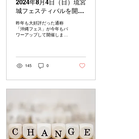
2024年8月4日（日）琉宮
期だけの利用も大歓迎で
す。 「1CS 180円〜」とい
城フェスティバルを開催
う格安設定なので、ストッ
します！
カーを新設するよりもずっ
昨年も大好評だった通称
とコストを抑えられます。
「沖縄フェス」が今年もパ
② 日曜日・祝日の「出し入
ワーアップして開催しま
れ」も「配送」も対応！ イ
す。 今年のテーマは 「唄
ベント当日、一番必要な時
や踊り、食、体験。沖縄を
に荷物が動かせるのが最大
五感で楽しむ」です。 イベ
の強み。 ご自身での引き取
ント名：琉宮城フェスティ
りはもちろん、会場への配
バル（RYUGUJYO
145
0
送（有料）も承ります。
FESTIVAL） 開催日：2024
③...
年8月4日（日）12時〜18
時...