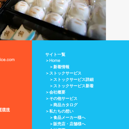
サイト一覧
vice.com
＞
Home
＞新着情報
＞ストックサービス
＞ストックサービス詳細
＞ストックサービス新着
＞会社概要
＞
その他サービス
＞
商品カタログ
奨環境
＞私たちの想い
＞食品メーカー様へ
＞販売店・店舗様へ