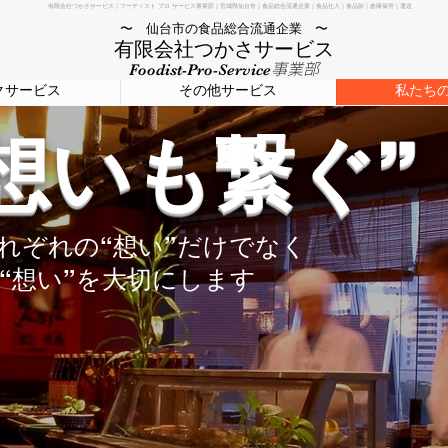
有限会社つかさサービス｜フーディスト プロ サービス事業部｜宮城県仙台市｜食品総合流通企業｜食品仕入｜食品卸｜倉庫保管｜運送
〜 仙台市の食品
〜
総合流通企業
有限会社つかさサービス
Foodist-Pro-Service
事業部
クサービス
その他サービス
私たち
と想いも繋ぐ”
れぞれの“想い”だけでなく
“想い”を大切にします