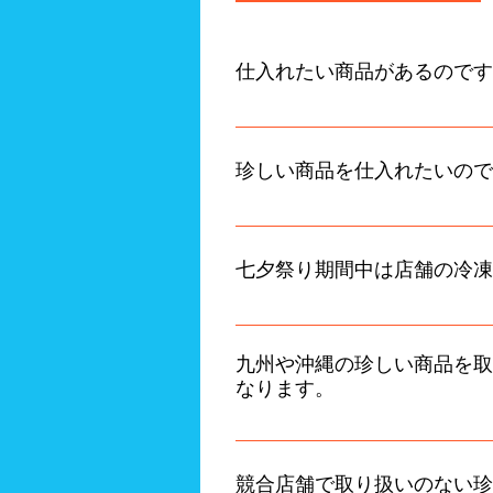
仕入れたい商品があるのです
・小ロットで仕入れ可能な取引
・食品メーカー様に当社と一緒
珍しい商品を仕入れたいので
当社の全国ネットワークをフル活
保管も当社を通して行えるので
七夕祭り期間中は店舗の冷凍
そんな時は大型倉庫の当社契約
で配送も行えますのでご安心く
九州や沖縄の珍しい商品を取
なります。
九州出身の代表なので任せてくだ
品メーカーを探します。そして
競合店舗で取り扱いのない珍