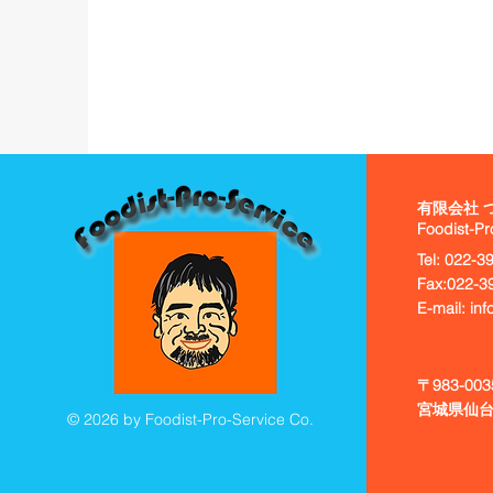
​有限会社
​Foodist-
Tel: 022-3
​Fax:022-3
E-mail:
inf
〒983-003
​宮城県仙台
© 2026 by Foodist-Pro-Service Co.