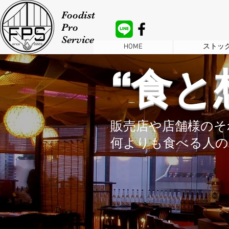
Foodist
Pro
Service
HOME
ストッ
​“食
販売店や店舗様のそ
何よりも食べる人の