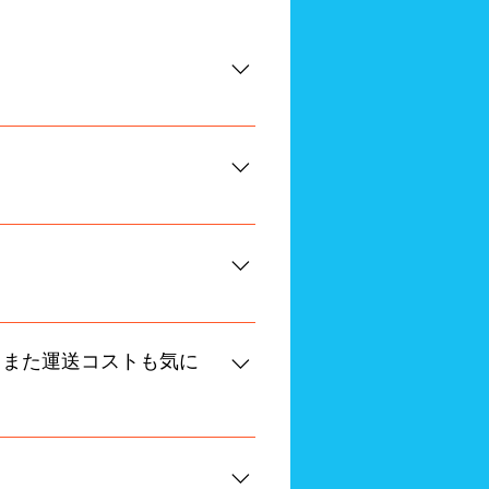
から小出しで配送いたします。
取引交渉まで行います。 運送や
ストも抑えられます。また、当社
。また運送コストも気に
ています。 喜んで九州沖縄の食
ます。