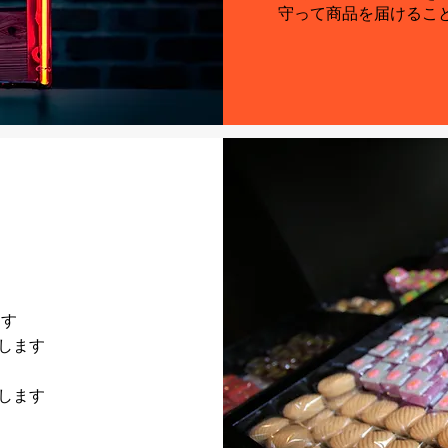
守って商品を届けるこ
ます
します
します