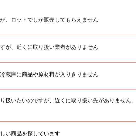
が、ロットでしか販売してもらえません
先を探します。 ・当社でロットで購入し倉庫保管します。そこ
に伺い直接相談しましょう。
すが、近くに取り扱い業者がありません
用し、商品の製造メーカーを探します。 製造メーカーに直接
安心してください。
冷蔵庫に商品や原材料が入りきりません
スペースで一時保管します。倉庫に商品を取りに来れば配送コ
ださい。
り扱いたいのですが、近くに取り扱い先がありません
さい。 当社は九州沖縄と宮城東北の食品相互流通に力を入れ
当社運送ネットワークを利用し運送コストや保管コストも抑え
しい商品を探しています