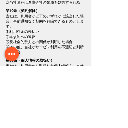
⑥当社または倉庫会社の業務を妨害する行為
第10条（契約解除）
当社は、利用者が以下のいずれかに該当した場
合、事前通知なく契約を解除できるものとしま
す。
①利用料金の未払い
②本規約への違反
③反社会的勢力との関係が判明した場合
④その他、当社がサービス利用を不適切と判断
した場合
第11条（個人情報の取扱い）
当社は、利用者から取得した個人情報を、本サ
ービスの運営、利用者への連絡、請求業務その
他本サービスの提供に必要な範囲で利用しま
す。
第12条（規約の変更
当社は、必要に応じて本規約を変更することが
できます。変更後の規約は、当社ホームページ
への掲載その他当社が適当と認める方法により
通知した時点で効力を生じるものとします。
第13条（協議事項）
本規約に定めのない事項または本規約の解釈に