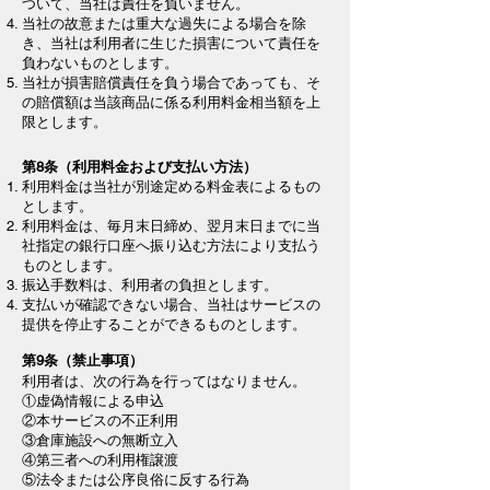
ついて、当社は責任を負いません。
当社の故意または重大な過失による場合を除
き、当社は利用者に生じた損害について責任を
負わないものとします。
当社が損害賠償責任を負う場合であっても、そ
の賠償額は当該商品に係る利用料金相当額を上
限とします。
第8条（利用料金および支払い方法）
利用料金は当社が別途定める料金表によるもの
とします。
利用料金は、毎月末日締め、翌月末日までに当
社指定の銀行口座へ振り込む方法により支払う
ものとします。
振込手数料は、利用者の負担とします。
支払いが確認できない場合、当社はサービスの
提供を停止することができるものとします。
第9条（禁止事項）
利用者は、次の行為を行ってはなりません。
①虚偽情報による申込
②本サービスの不正利用
③倉庫施設への無断立入
④第三者への利用権譲渡
⑤法令または公序良俗に反する行為