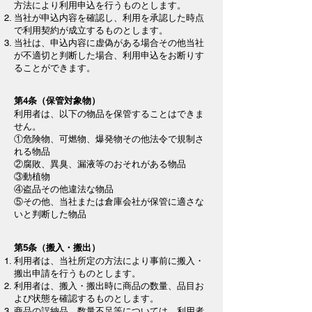
方法により利用申込を行うものとします。
当社が申込内容を確認し、利用を承認した時点
で利用契約が成立するものとします。
当社は、申込内容に虚偽がある場合その他当社
が不適切と判断した場合、利用申込をお断りす
ることができます。
第4条（保管対象物）
利用者は、以下の物品を保管することはできま
せん。
①危険物、可燃物、爆発物その他法令で規制さ
れる物品
②腐敗、異臭、漏液等のおそれがある物品
③動植物
④盗品その他違法な物品
⑤その他、当社または倉庫会社が保管に適さな
いと判断した物品
第5条（搬入・搬出）
利用者は、当社所定の方法により事前に搬入・
搬出申請を行うものとします。
利用者は、搬入・搬出時に商品の数量、品目お
よび状態を確認するものとします。
商品の誤納品、数量不足等については、利用者