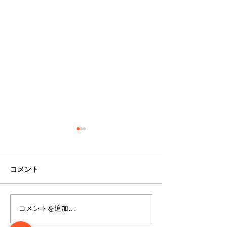
コメント
コメントを追加…
2024年8月4日（日）琉宮
2024年1月よ
城フェスティバルを開催
かさサービスと