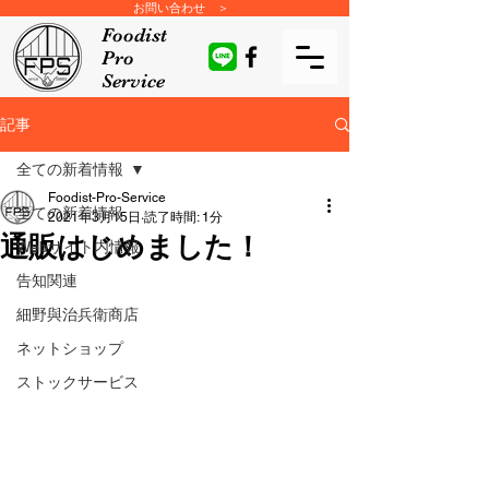
お問い合わせ ＞
Foodist
Pro
Service
記事
全ての新着情報
Foodist-Pro-Service
全ての新着情報
2021年3月15日
読了時間: 1分
通販はじめました！
Webサイト内情報
告知関連
細野與治兵衛商店
ネットショップ
ストックサービス