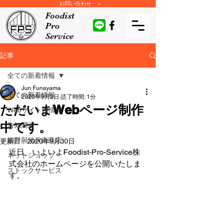
お問い合わせ ＞
Foodist
Pro
Service
記事
全ての新着情報
Jun Funayama
全ての新着情報
2020年9月2日
読了時間: 1分
ただいまWebページ制作
Webサイト内情報
中です。
告知関連
細野與治兵衛商店
更新日：
2020年9月30日
近日、いよいよFoodist-Pro-Service株
ネットショップ
式会社のホームページを公開いたしま
ストックサービス
す。