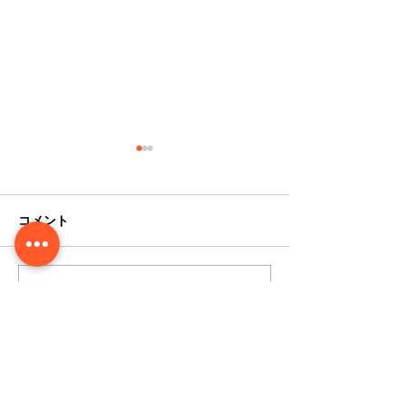
コメント
コメントを追加…
2024年8月4日（日）琉宮
2024年1月よ
城フェスティバルを開催
かさサービスと
します！
を行います。
​有限会社 つかさサービス