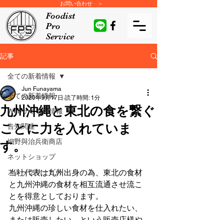
お問い合わせ ＞
Foodist
Pro
Service
記事
全ての新着情報
Jun Funayama
全ての新着情報
2020年9月17日
読了時間: 1分
九州沖縄と東北の食を繋ぐ
Webサイト内情報
ことに力を入れていま
告知関連
細野與治兵衛商店
す。
ネットショップ
ストックサービス
当社代表は九州出身の為、東北の食材
と九州沖縄の食材を相互流通させ流こ
とを得意としております。
九州沖縄の珍しい食材を仕入れたい、
または販売したい、という販売店様や