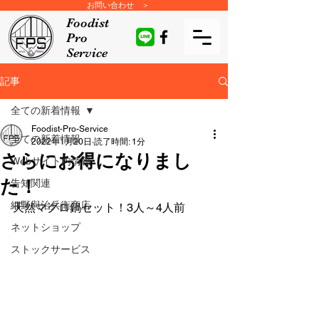
お問い合わせ ＞
Foodist
Pro
Service
記事
全ての新着情報
Foodist-Pro-Service
全ての新着情報
2022年1月20日
読了時間: 1分
さらにお得になりまし
Webサイト内情報
た！
告知関連
細野與治兵衛商店
天然マグロ鍋セット！3人～4人前
ネットショップ
ストックサービス