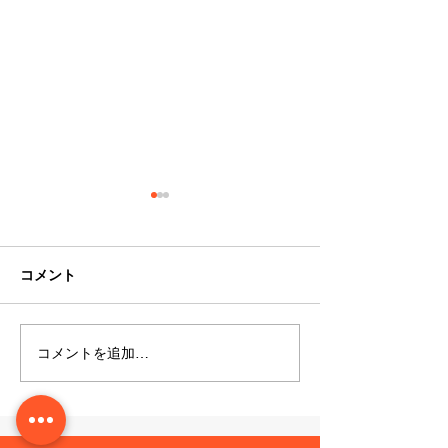
コメント
コメントを追加…
2024年8月4日（日）琉宮
2024年1月よ
城フェスティバルを開催
かさサービスと
します！
を行います。